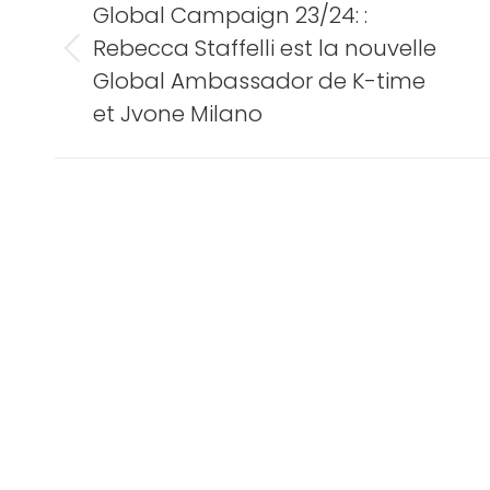
article
Global Campaign 23/24: :
Rebecca Staffelli est la nouvelle
Article
Global Ambassador de K-time
précédent
et Jvone Milano
: