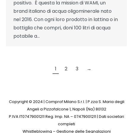
positivo. È questa la mission di WAMI, un
brand italiano di acqua oligominerale nato
nel 2016. Con ogni loro prodotto in lattina o in
bottiglia che compri, doni 100 litri di acqua
potabile a…
1
2
3
→
Copyright © 2024
|
Comprof Milano S.r.l. | P.zza S. Maria degli
Angeli a Pizzofalcone 1, Napoli (Na) 80132
P.IVA IT07479001211 Reg. Imp. NA – 07479001211
| Dati societari
completi
Whistleblowing – Gestione delle Segnalazioni